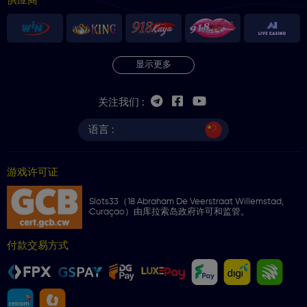
供应商
显示更多
关注我们 :
语言 :
游戏许可证
Slots33（18 Abraham De Veerstraat Willemstad,
Curaçao）由库拉索岛政府许可和监管。
付款交易方式